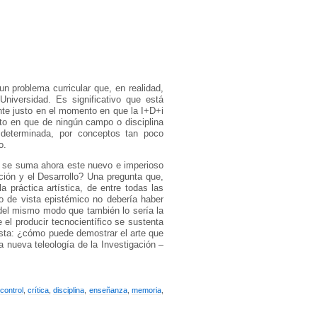
un problema curricular que, en realidad,
Universidad. Es significativo que está
nte justo en el momento en que la I+D+i
nto en que de ningún campo o disciplina
determinada, por conceptos tan poco
o.
ad se suma ahora este nuevo e imperioso
ción y el Desarrollo? Una pregunta que,
práctica artística, de entre todas las
to de vista epistémico no debería haber
 del mismo modo que también lo sería la
 el producir tecnocientífico se sustenta
 esta: ¿cómo puede demostrar el arte que
a nueva teleología de la Investigación –
control
,
crítica
,
disciplina
,
enseñanza
,
memoria
,