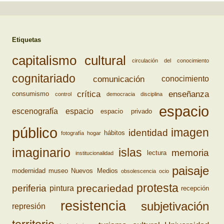
Etiquetas
capitalismo cultural
circulación del conocimiento
cognitariado
comunicación
conocimiento
crítica
enseñanza
consumismo
control
democracia
disciplina
espacio
escenografía
espacio
espacio privado
público
imagen
identidad
hábitos
fotografía
hogar
imaginario
islas
memoria
lectura
institucionalidad
paisaje
modernidad
museo
Nuevos Medios
obsolescencia
ocio
protesta
precariedad
periferia
pintura
recepción
resistencia
subjetivación
represión