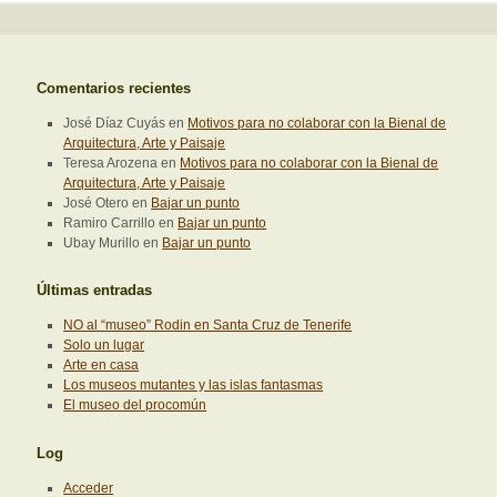
Comentarios recientes
José Díaz Cuyás
en
Motivos para no colaborar con la Bienal de
Arquitectura, Arte y Paisaje
Teresa Arozena
en
Motivos para no colaborar con la Bienal de
Arquitectura, Arte y Paisaje
José Otero
en
Bajar un punto
Ramiro Carrillo
en
Bajar un punto
Ubay Murillo
en
Bajar un punto
Últimas entradas
NO al “museo” Rodin en Santa Cruz de Tenerife
Solo un lugar
Arte en casa
Los museos mutantes y las islas fantasmas
El museo del procomún
Log
Acceder