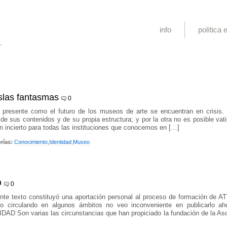
info
política e
L
slas fantasmas
0
l presente como el futuro de los museos de arte se encuentran en crisis.
 de sus contenidos y de su propia estructura; y por la otra no es posible vat
an incierto para todas las instituciones que conocemos en […]
rías:
Conocimiento
,
Identidad
,
Museo
D
0
nte texto constituyó una aportación personal al proceso de formación de A
do circulando en algunos ámbitos no veo inconveniente en publicarlo a
D Son varias las circunstancias que han propiciado la fundación de la Aso