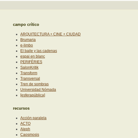
campo crítico
ARQUITECTURA + CINE + CIUDAD
Brumaria
e-limbo
El baile y las cadenas
espai en blanc
PERIFÈRIES
SalonKritik
Transform
Transversal
Tren de sombras
Universidad Nómada
[esferapública]
recursos
Acción paralela
ACTO
Aleph
Caosmosis