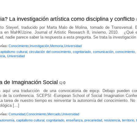
ia? La investigación artística como disciplina y conflicto
o Steyerl, traducido por Marta Malo de Molina, tomado de Transversal. EI
ra en MaHKUzine. Journal of Artistic Research 8, invierno, 2010. ¿Qué es
ad, nadie parece saber la respuesta a esta pregunta. Se trata la investigació
rías:
Conocimiento
,
Investigación
,
Memoria
,
Universidad
capitalismo cultural
,
circulación del conocimiento
,
cognitariado
,
comunicación
,
conocimiento
,
ncia
,
Universidad
a de Imaginación Social
0
 aquí una traducción de una convocatoria de eipcp. Debajo pueden con
o de la conferencia. SCEPSI -European School of Social Imagination Confe
a tarea de nuestro tiempo es reinventar la autonomía del conocimiento. No s
ológica […]
rías:
Comunidad
,
Conocimiento
,
Mercado
,
Universidad
autonomía
,
capitalismo cultural
,
cognitariado
,
enseñanza
,
precariedad
,
resistencia
,
territorio
,