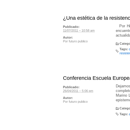
¿Una estética de la resistenc
Por Hit
Publicado:
encuent
11/07/2011 – 10:58 am
actualid
Autor:
Por
futuro publico
Catego
Tags:
resiste
Conferencia Escuela Europe
Dejamos
Publicado:
complet
26/04/2011 – 5:06 pm
Marino L
Autor:
epistem
Por
futuro publico
Catego
Tags: