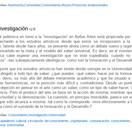
rías:
Autonomía
,
Comunidad
,
Conocimiento
,
Museo
,
Proyectos institucionales
nvestigación
0
l polémica en torno a la “investigación” en Bellas Artes está propiciada por 
fectando a los estudios artísticos desde que estos se incorporaron a la 
n, latente desde hace años, se presente ahora como un debate nuevo y urge
nvertido en la meta y el modelo del saber universal. Es decir, en el mome
ca cabe esperar una investigación que no este supeditada, cuando no 
icos” –tan subrepticiamente ideológicos- como son la Innovación y el Desarroll
juste que los estudios artísticos han tenido desde siempre en la Universid
dirigido a todo tipo de saber: ¿qué puedes –qué sabes- hacer por la Innova
 obvio, va más allá del debate meramente académico y que ha situado a la 
nas humanísticas, en la posición más difícil y contradictoria. Desde un pun
objeción en pensar en el arte como un saber, como un tipo de saber-hacer,
ncia. Pero el producir del arte se basa en la acción de mostrar, mientras que
ectividad y la demostración. La cuestión, en principio irresoluble, parece ser
que sólo alcanza a mostrar -tal como le corresponde- sirve efectivamente a l
a como el sumando de la Innovación y el Desarrollo-?
rías:
Conocimiento
,
Investigación
,
Universidad
capitalismo cultural
,
circulación del conocimiento
,
cognitariado
,
comunicación
,
conocimiento
,
ncia
,
Universidad