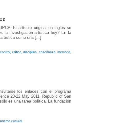
0
PCP. El artículo original en inglés se
 la investigación artística hoy? En la
n artística como una […]
control
,
crítica
,
disciplina
,
enseñanza
,
memoria
,
sultarse los enlaces con el programa
rence 20-22 May 2011, Republic of San
ólo es una tarea política. La fundación
turismo cultural