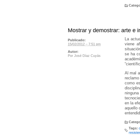
Catego
Mostrar y demostrar: arte e i
La actua
Publicado:
viene a
15/02/2012 – 7:51 pm
situació
Autor:
se ha co
Por
José Díaz Cuyás
académi
“científ
Al mal a
reclamo 
como es
discipli
ninguna 
tecnocie
en la ef
aquello 
entendid
Catego
Tags:
resiste