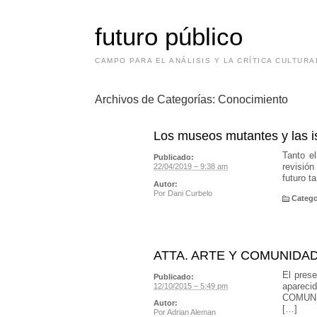
futuro público
CAMPO PARA EL ANÁLISIS Y LA CRÍTICA CULTURA
Archivos de Categorías:
Conocimiento
Los museos mutantes y las i
Tanto e
Publicado:
revisión
22/04/2019 – 9:38 am
futuro t
Autor:
Por
Dani Curbelo
Catego
ATTA. ARTE Y COMUNIDA
El prese
Publicado:
apareci
12/10/2015 – 5:49 pm
COMUNIDA
Autor:
[…]
Por
Adrian Aleman