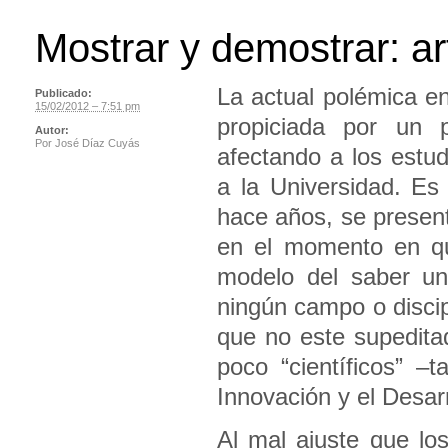
Mostrar y demostrar: ar
La actual polémica en
Publicado:
15/02/2012 – 7:51 pm
propiciada por un p
Autor:
Por
José Díaz Cuyás
afectando a los estud
a la Universidad. Es 
hace años, se presen
en el momento en qu
modelo del saber un
ningún campo o disci
que no este supedita
poco “científicos” –
Innovación y el Desarr
Al mal ajuste que lo