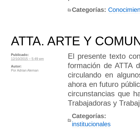
Categorías:
Conocimien
ATTA. ARTE Y COMU
El presente texto co
Publicado:
12/10/2015 – 5:49 pm
formación de ATTA d
Autor:
Por
Adrian Aleman
circulando en alguno
ahora en futuro púb
circunstancias que h
Trabajadoras y Traba
Categorías:
institucionales