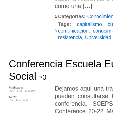
como una […]
Categorías:
Conocimien
Tags:
capitalismo cul
comunicación
,
conocimi
resistencia
,
Universidad
Conferencia Escuela E
Social
0
Dejamos aquí una tra
Publicado:
26/04/2011 – 5:06 pm
pueden consultarse 
Autor:
Por
futuro publico
conferencia. SCEPS
Conference 20-22 Ma