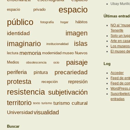
Ubay Murill
espacio
espacio privado
Últimas entra
público
hábitos
fotografía
hogar
NO al “muse
Tenerife
imagen
identidad
Solo un lug
Arte en cas
imaginario
islas
institucionalidad
Los museos 
El museo d
memoria
lectura
modernidad
museo
Nuevos
paisaje
Medios
obsolescencia
ocio
Log
precariedad
periferia
pintura
Acceder
Feed de ent
protesta
represión
recepción
Feed de co
WordPress.
resistencia
subjetivación
Suscríbete/c
entradas
territorio
turismo cultural
texto
turismo
visualidad
Universidad
Buscar