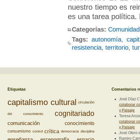
nuestro tiempo es rei
es una tarea política
Categorías:
Comunidad
Tags:
autonomía
,
capi
resistencia
,
territorio
,
tu
Etiquetas
Comentarios r
José Díaz 
capitalismo cultural
circulación
colaborar co
y Paisaje
cognitariado
del conocimiento
Teresa Aro
colaborar co
comunicación
conocimiento
y Paisaje
crítica
consumismo
control
democracia
disciplina
José Otero
enseñanza
Ramiro Carri
escenografía
espacio