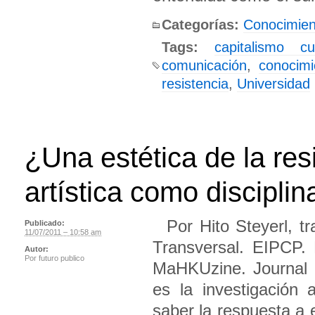
Categorías:
Conocimien
Tags:
capitalismo cul
comunicación
,
conocimi
resistencia
,
Universidad
¿Una estética de la res
artística como disciplina
Por Hito Steyerl, t
Publicado:
11/07/2011 – 10:58 am
Transversal. EIPCP. 
Autor:
Por
futuro publico
MaHKUzine. Journal 
es la investigación 
saber la respuesta a e