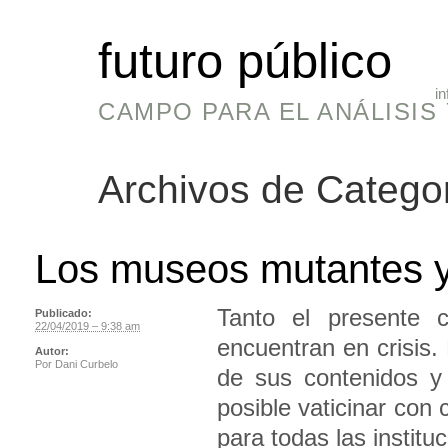
futuro público
in
CAMPO PARA EL ANÁLISIS 
Archivos de Catego
Los museos mutantes y 
Tanto el presente 
Publicado:
22/04/2019 – 9:38 am
encuentran en crisis.
Autor:
Por
Dani Curbelo
de sus contenidos y 
posible vaticinar con 
para todas las instit