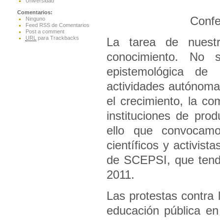
Universidad
Comentarios:
Confe
Ninguno
Feed RSS de Comentarios
Post a comment
URL
para Trackbacks
La tarea de nuestr
conocimiento. No s
epistemológica de 
actividades autónoma
el crecimiento, la co
instituciones de pro
ello que convocamos
científicos y activist
de SCEPSI, que tend
2011.
Las protestas contra 
educación pública en