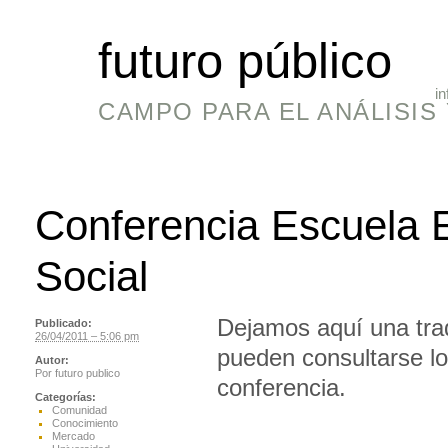
futuro público
in
CAMPO PARA EL ANÁLISIS 
Conferencia Escuela 
Social
Dejamos aquí una tra
Publicado:
26/04/2011 – 5:06 pm
pueden consultarse lo
Autor:
Por
futuro publico
conferencia.
Categorías:
Comunidad
Conocimiento
Mercado