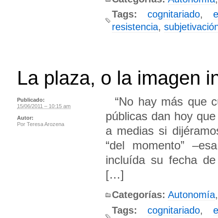
Tags:
cognitariado
,
resistencia
,
subjetivació
La plaza, o la imagen 
“No hay más que cue
Publicado:
15/06/2011 – 10:15 am
públicas dan hoy que
Autor:
Por
Teresa Arozena
a medias si dijéramo
“del momento” –esa 
incluída su fecha d
[…]
Categorías:
Autonomía
,
Tags:
cognitariado
,