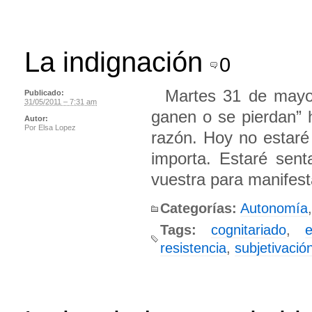
La indignación
0
Martes 31 de mayo 
Publicado:
31/05/2011 – 7:31 am
ganen o se pierdan”
Autor:
Por
Elsa Lopez
razón. Hoy no estaré
importa. Estaré sent
vuestra para manifest
Categorías:
Autonomía
,
Tags:
cognitariado
,
resistencia
,
subjetivació