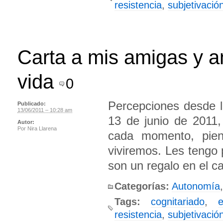
resistencia
,
subjetivació
Carta a mis amigas y a
vida
0
Percepciones desde 
Publicado:
13/06/2011 – 10:28 am
13 de junio de 2011
Autor:
Por
Nira Llarena
cada momento, pie
viviremos. Les tengo
son un regalo en el c
Categorías:
Autonomía
,
Tags:
cognitariado
,
resistencia
,
subjetivació