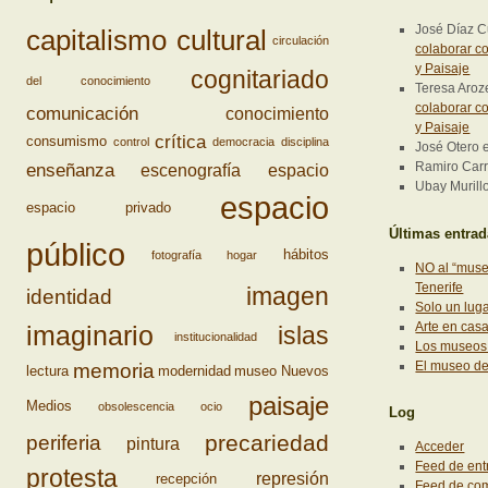
José Díaz 
capitalismo cultural
circulación
colaborar co
y Paisaje
cognitariado
del conocimiento
Teresa Aro
colaborar co
comunicación
conocimiento
y Paisaje
crítica
consumismo
control
democracia
disciplina
José Otero
enseñanza
Ramiro Carri
escenografía
espacio
Ubay Murill
espacio
espacio privado
Últimas entra
público
hábitos
fotografía
hogar
NO al “muse
Tenerife
imagen
identidad
Solo un lug
Arte en cas
imaginario
islas
institucionalidad
Los museos 
El museo d
memoria
lectura
modernidad
museo
Nuevos
paisaje
Medios
obsolescencia
ocio
Log
precariedad
periferia
pintura
Acceder
Feed de ent
protesta
represión
recepción
Feed de co