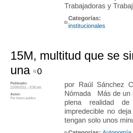
Trabajadoras y Traba
Categorías:
institucionales
15M, multitud que se s
una
0
por Raúl Sánchez Ce
Publicado:
22/06/2011 – 8:56 am
Nómada Más de un me
Autor:
Por
futuro publico
plena realidad de
impredecible no dej
tengan solo unos minu
Categorías:
Autonomía
,