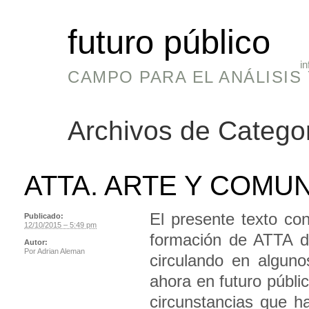
futuro público
in
CAMPO PARA EL ANÁLISIS 
Archivos de Catego
ATTA. ARTE Y COMU
El presente texto co
Publicado:
12/10/2015 – 5:49 pm
formación de ATTA d
Autor:
Por
Adrian Aleman
circulando en alguno
ahora en futuro púb
circunstancias que h