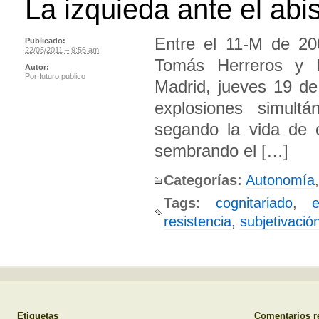
La izquieda ante el ab
Entre el 11-M de 20
Publicado:
22/05/2011 – 9:56 am
Tomás Herreros y 
Autor:
Por
futuro publico
Madrid, jueves 19 d
explosiones simult
segando la vida de 
sembrando el […]
Categorías:
Autonomía
,
Tags:
cognitariado
,
resistencia
,
subjetivació
Etiquetas
Comentarios r