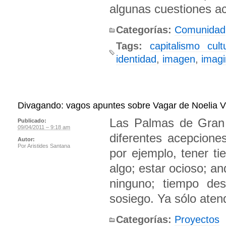
algunas cuestiones ac
Categorías:
Comunidad
Tags:
capitalismo cult
identidad
,
imagen
,
imagi
Divagando: vagos apuntes sobre Vagar de Noelia Vi
Las Palmas de Gran 
Publicado:
09/04/2011 – 9:18 am
diferentes acepcione
Autor:
Por
Aristides Santana
por ejemplo, tener ti
algo; estar ocioso; an
ninguno; tiempo de
sosiego. Ya sólo aten
Categorías:
Proyectos