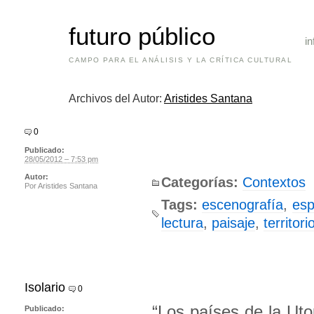
futuro público
in
CAMPO PARA EL ANÁLISIS Y LA CRÍTICA CULTURAL
Archivos del Autor:
Aristides Santana
0
Publicado:
28/05/2012 – 7:53 pm
Autor:
Categorías:
Contextos
Por
Aristides Santana
Tags:
escenografía
,
esp
lectura
,
paisaje
,
territori
Isolario
0
“Los países de la Uto
Publicado: