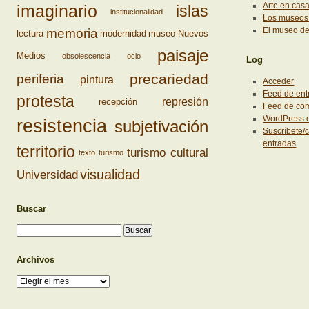
Arte en cas
imaginario
islas
institucionalidad
Los museos 
El museo d
memoria
lectura
modernidad
museo
Nuevos
paisaje
Medios
obsolescencia
ocio
Log
precariedad
periferia
pintura
Acceder
Feed de ent
protesta
represión
recepción
Feed de co
WordPress.
resistencia
subjetivación
Suscríbete/c
entradas
territorio
turismo cultural
texto
turismo
visualidad
Universidad
Buscar
Archivos
Archivos