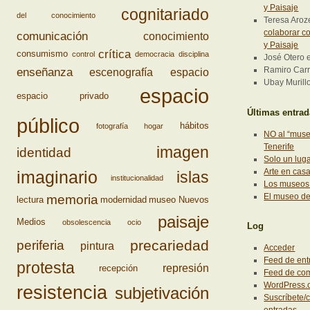
y Paisaje
cognitariado
del conocimiento
Teresa Aro
colaborar co
comunicación
conocimiento
y Paisaje
crítica
consumismo
control
democracia
disciplina
José Otero
enseñanza
Ramiro Carri
escenografía
espacio
Ubay Murill
espacio
espacio privado
Últimas entra
público
hábitos
fotografía
hogar
NO al “muse
Tenerife
imagen
identidad
Solo un lug
Arte en cas
imaginario
islas
institucionalidad
Los museos 
El museo d
memoria
lectura
modernidad
museo
Nuevos
paisaje
Medios
obsolescencia
ocio
Log
precariedad
periferia
pintura
Acceder
Feed de ent
protesta
represión
recepción
Feed de co
WordPress.
resistencia
subjetivación
Suscríbete/c
entradas