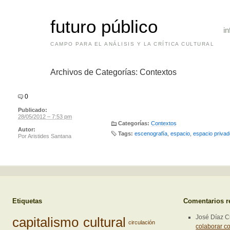
futuro público
in
CAMPO PARA EL ANÁLISIS Y LA CRÍTICA CULTURAL
Archivos de Categorías:
Contextos
0
Publicado:
28/05/2012 – 7:53 pm
Categorías:
Contextos
Autor:
Tags:
escenografía
,
espacio
,
espacio privad
Por
Aristides Santana
Etiquetas
Comentarios r
José Díaz 
capitalismo cultural
circulación
colaborar co