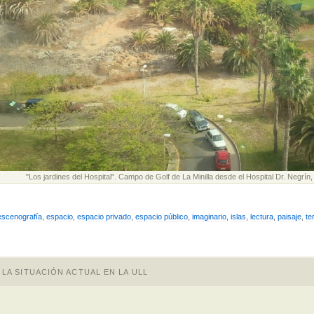
"Los jardines del Hospital". Campo de Golf de La Minilla desde el Hospital Dr. Negrí
escenografía
,
espacio
,
espacio privado
,
espacio público
,
imaginario
,
islas
,
lectura
,
paisaje
,
ter
A SITUACIÓN ACTUAL EN LA ULL