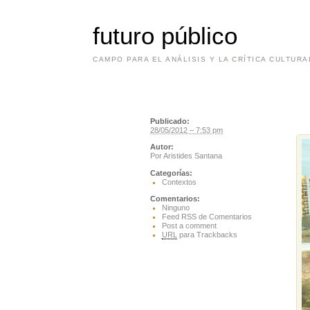
futuro público
CAMPO PARA EL ANÁLISIS Y LA CRÍTICA CULTURA
Publicado:
28/05/2012 – 7:53 pm
Autor:
Por
Aristides Santana
Categorías:
Contextos
Comentarios:
Ninguno
Feed RSS de Comentarios
Post a comment
URL
para Trackbacks