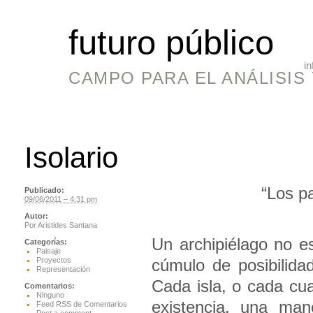
futuro público
in
CAMPO PARA EL ANÁLISIS 
Isolario
“Los pa
Publicado:
09/06/2011 – 4:31 pm
Autor:
Por
Aristides Santana
Un archipiélago no e
Categorías:
Paisaje
Proyectos
cúmulo de posibilida
Representación
Cada isla, o cada cu
Comentarios:
Ninguno
existencia, una man
Feed RSS de Comentarios