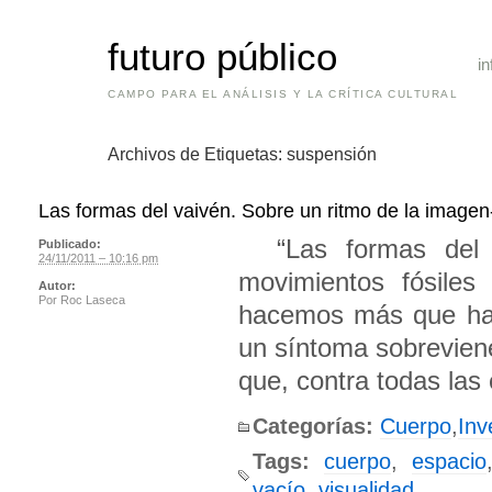
futuro público
in
CAMPO PARA EL ANÁLISIS Y LA CRÍTICA CULTURAL
Archivos de Etiquetas:
suspensión
Las formas del vaivén. Sobre un ritmo de la image
“Las formas del p
Publicado:
24/11/2011 – 10:16 pm
movimientos fósiles
Autor:
Por
Roc Laseca
hacemos más que hab
un síntoma sobreviene
que, contra todas las
Categorías:
Cuerpo
,
Inv
Tags:
cuerpo
,
espacio
vacío
,
visualidad