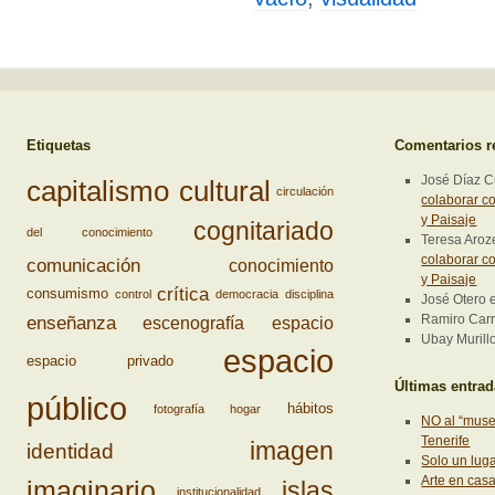
Etiquetas
Comentarios r
José Díaz 
capitalismo cultural
circulación
colaborar co
y Paisaje
cognitariado
del conocimiento
Teresa Aro
colaborar co
comunicación
conocimiento
y Paisaje
crítica
consumismo
control
democracia
disciplina
José Otero
enseñanza
Ramiro Carri
escenografía
espacio
Ubay Murill
espacio
espacio privado
Últimas entra
público
hábitos
fotografía
hogar
NO al “muse
Tenerife
imagen
identidad
Solo un lug
Arte en cas
imaginario
islas
institucionalidad