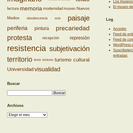
Los museos 
El museo d
memoria
lectura
modernidad
museo
Nuevos
paisaje
Medios
obsolescencia
ocio
Log
precariedad
periferia
pintura
Acceder
Feed de ent
protesta
represión
recepción
Feed de co
WordPress.
resistencia
subjetivación
Suscríbete/c
entradas
territorio
turismo cultural
texto
turismo
visualidad
Universidad
Buscar
Archivos
Archivos