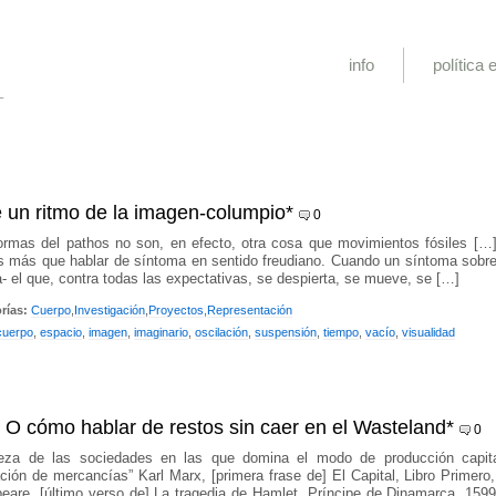
info
política e
L
e un ritmo de la imagen-columpio*
0
rmas del pathos no son, en efecto, otra cosa que movimientos fósiles […]
 más que hablar de síntoma en sentido freudiano. Cuando un síntoma sobrev
- el que, contra todas las expectativas, se despierta, se mueve, se […]
rías:
Cuerpo
,
Investigación
,
Proyectos
,
Representación
cuerpo
,
espacio
,
imagen
,
imaginario
,
oscilación
,
suspensión
,
tiempo
,
vacío
,
visualidad
 O cómo hablar de restos sin caer en el Wasteland*
0
ueza de las sociedades en las que domina el modo de producción capit
ión de mercancías” Karl Marx, [primera frase de] El Capital, Libro Primero,
are, [último verso de] La tragedia de Hamlet, Príncipe de Dinamarca, 1599 0