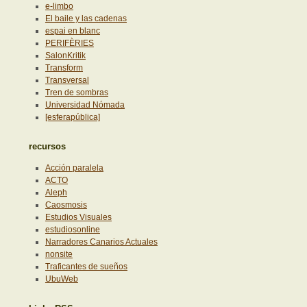
e-limbo
El baile y las cadenas
espai en blanc
PERIFÈRIES
SalonKritik
Transform
Transversal
Tren de sombras
Universidad Nómada
[esferapública]
recursos
Acción paralela
ACTO
Aleph
Caosmosis
Estudios Visuales
estudiosonline
Narradores Canarios Actuales
nonsite
Traficantes de sueños
UbuWeb