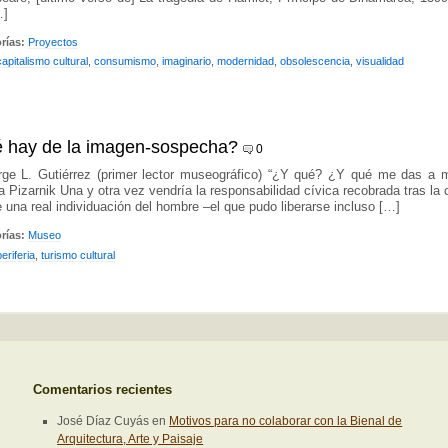
…]
rías:
Proyectos
capitalismo cultural
,
consumismo
,
imaginario
,
modernidad
,
obsolescencia
,
visualidad
é hay de la imagen-sospecha?
0
rge L. Gutiérrez (primer lector museográfico) “¿Y qué? ¿Y qué me das a 
a Pizarnik Una y otra vez vendría la responsabilidad cívica recobrada tras la 
e una real individuación del hombre –el que pudo liberarse incluso […]
rías:
Museo
periferia
,
turismo cultural
Comentarios recientes
José Díaz Cuyás
en
Motivos para no colaborar con la Bienal de
Arquitectura, Arte y Paisaje