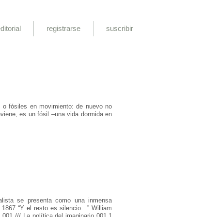
ditorial
registrarse
suscribir
 o fósiles en movimiento: de nuevo no
iene, es un fósil –una vida dormida en
alista se presenta como una inmensa
 1867 “Y el resto es silencio…” William
01 /// La política del imaginario 001.1