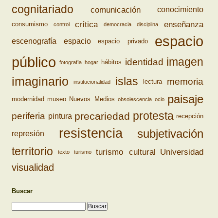
cognitariado
comunicación
conocimiento
crítica
enseñanza
consumismo
control
democracia
disciplina
espacio
escenografía
espacio
espacio privado
público
imagen
identidad
hábitos
fotografía
hogar
imaginario
islas
memoria
lectura
institucionalidad
paisaje
modernidad
museo
Nuevos Medios
obsolescencia
ocio
protesta
precariedad
periferia
pintura
recepción
resistencia
subjetivación
represión
territorio
turismo cultural
Universidad
texto
turismo
visualidad
Buscar