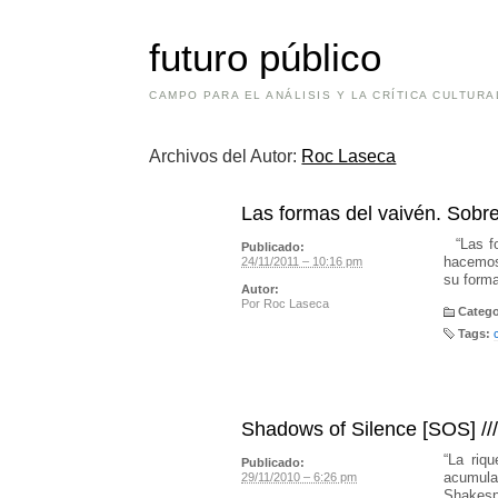
futuro público
CAMPO PARA EL ANÁLISIS Y LA CRÍTICA CULTURA
Archivos del Autor:
Roc Laseca
Las formas del vaivén. Sobr
“Las fo
Publicado:
hacemos
24/11/2011 – 10:16 pm
su forma
Autor:
Por
Roc Laseca
Catego
Tags:
Shadows of Silence [SOS] ///
“La riq
Publicado:
acumulac
29/11/2010 – 6:26 pm
Shakespe