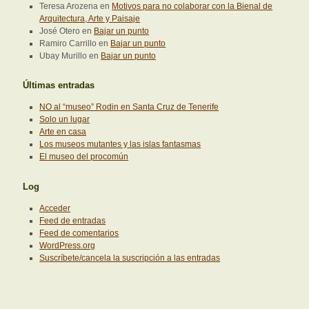
Teresa Arozena
en
Motivos para no colaborar con la Bienal de
Arquitectura, Arte y Paisaje
José Otero
en
Bajar un punto
Ramiro Carrillo
en
Bajar un punto
Ubay Murillo
en
Bajar un punto
Últimas entradas
NO al “museo” Rodin en Santa Cruz de Tenerife
Solo un lugar
Arte en casa
Los museos mutantes y las islas fantasmas
El museo del procomún
Log
Acceder
Feed de entradas
Feed de comentarios
WordPress.org
Suscríbete/cancela la suscripción a las entradas