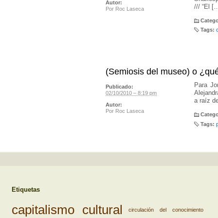
Autor:
/// “El [
Por
Roc Laseca
Catego
Tags:
(Semiosis del museo) o ¿qu
Para Jo
Publicado:
Alejandr
02/10/2010 – 8:19 pm
a raíz d
Autor:
Por
Roc Laseca
Catego
Tags:
Etiquetas
capitalismo cultural
circulación del conocimiento