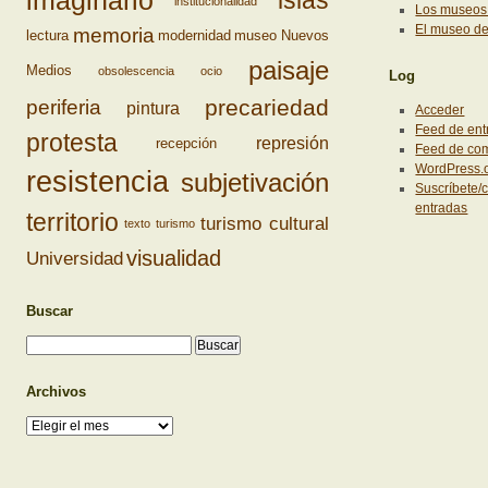
islas
institucionalidad
Los museos 
El museo d
memoria
lectura
modernidad
museo
Nuevos
paisaje
Medios
obsolescencia
ocio
Log
precariedad
periferia
pintura
Acceder
Feed de ent
protesta
represión
recepción
Feed de co
WordPress.
resistencia
subjetivación
Suscríbete/c
entradas
territorio
turismo cultural
texto
turismo
visualidad
Universidad
Buscar
Archivos
Archivos