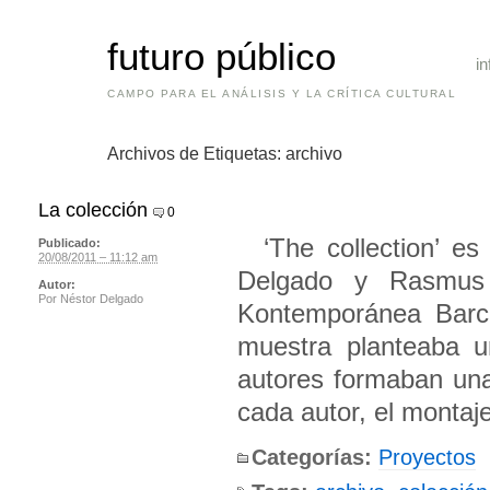
futuro público
in
CAMPO PARA EL ANÁLISIS Y LA CRÍTICA CULTURAL
Archivos de Etiquetas:
archivo
La colección
0
‘The collection’ es 
Publicado:
20/08/2011 – 11:12 am
Delgado y Rasmus
Autor:
Por
Néstor Delgado
Kontemporánea Barce
muestra planteaba u
autores formaban una 
cada autor, el montaje
Categorías:
Proyectos