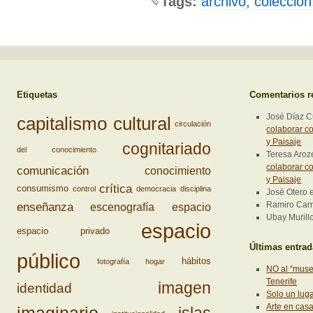
Tags:
archivo
,
colección
Etiquetas
Comentarios r
José Díaz 
capitalismo cultural
circulación
colaborar co
y Paisaje
cognitariado
del conocimiento
Teresa Aro
colaborar co
comunicación
conocimiento
y Paisaje
crítica
consumismo
control
democracia
disciplina
José Otero
enseñanza
Ramiro Carri
escenografía
espacio
Ubay Murill
espacio
espacio privado
Últimas entra
público
hábitos
fotografía
hogar
NO al “muse
Tenerife
imagen
identidad
Solo un lug
Arte en cas
imaginario