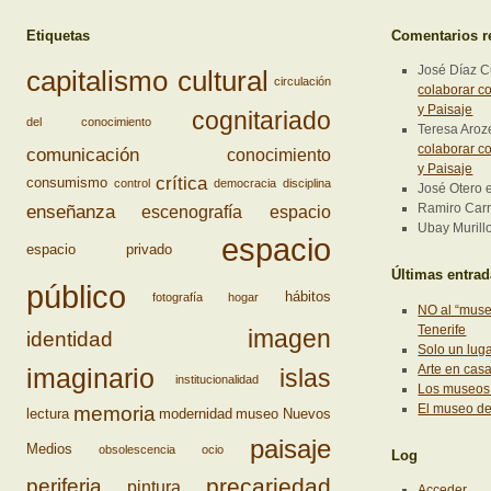
Etiquetas
Comentarios r
José Díaz 
capitalismo cultural
circulación
colaborar co
y Paisaje
cognitariado
del conocimiento
Teresa Aro
colaborar co
comunicación
conocimiento
y Paisaje
crítica
consumismo
control
democracia
disciplina
José Otero
enseñanza
Ramiro Carri
escenografía
espacio
Ubay Murill
espacio
espacio privado
Últimas entra
público
hábitos
fotografía
hogar
NO al “muse
Tenerife
imagen
identidad
Solo un lug
Arte en cas
imaginario
islas
institucionalidad
Los museos 
El museo d
memoria
lectura
modernidad
museo
Nuevos
paisaje
Medios
obsolescencia
ocio
Log
precariedad
periferia
pintura
Acceder