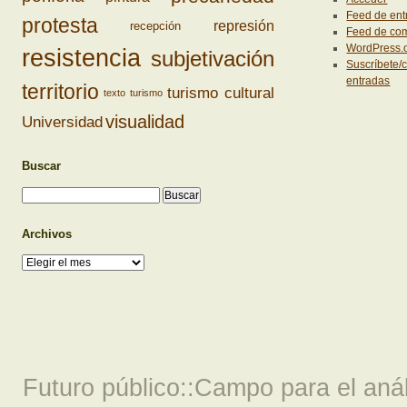
Feed de ent
protesta
represión
recepción
Feed de co
WordPress.
resistencia
subjetivación
Suscríbete/c
entradas
territorio
turismo cultural
texto
turismo
visualidad
Universidad
Buscar
Archivos
Archivos
Futuro público::Campo para el análi