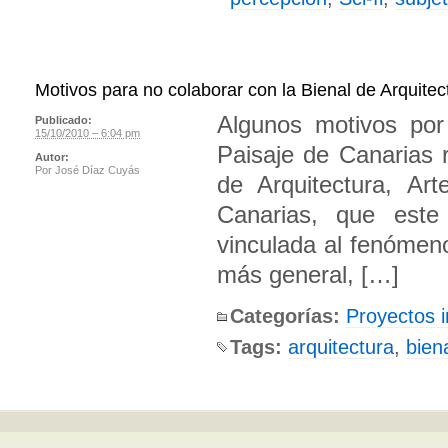
Motivos para no colaborar con la Bienal de Arquitect
Algunos motivos por 
Publicado:
15/10/2010 – 6:04 pm
Paisaje de Canarias r
Autor:
Por
José Díaz Cuyás
de Arquitectura, Ar
Canarias, que este
vinculada al fenómeno
más general, […]
Categorías:
Proyectos i
Tags:
arquitectura
,
bien