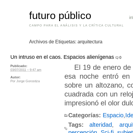
futuro público
in
CAMPO PARA EL ANÁLISIS Y LA CRÍTICA CULTURAL
Archivos de Etiquetas:
arquitectura
Un intruso en el caos. Espacios alienígenas
0
El 19 de enero de 1
Publicado:
03/07/2011 – 9:47 am
esa noche entró en 
Autor:
Por
Jorge Gorostiza
sobre un altozano, c
cuadrada con un reloj
impresionó el olor dul
Categorías:
Espacio
,
Id
Tags:
alteridad
,
arqui
percepción
,
Sci-fi
,
subjet