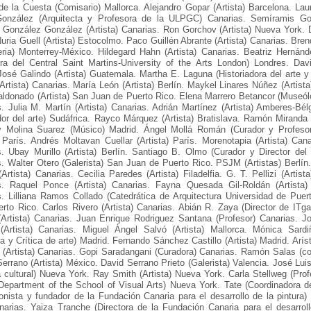
 la Cuesta (Comisario) Mallorca. Alejandro Gopar (Artista) Barcelona. Lau
onzález (Arquitecta y Profesora de la ULPGC) Canarias. Semíramis Gon
 González González (Artista) Canarias. Ron Gorchov (Artista) Nueva York.
Nuria Guell (Artista) Estocolmo. Paco Guillén Abrante (Artista) Canarias. Bren
ria) Monterrey-México. Hildegard Hahn (Artista) Canarias. Beatriz Hernánd
ora del Central Saint Martins-University of the Arts London) Londres. Dav
José Galindo (Artista) Guatemala. Martha E. Laguna (Historiadora del art
rtista) Canarias. María León (Artista) Berlín. Maykel Linares Núñez (Artista
ldonado (Artista) San Juan de Puerto Rico. Elena Marrero Betancor (Museólog
. Julia M. Martín (Artista) Canarias. Adrián Martínez (Artista) Amberes-Bé
dor del arte) Sudáfrica. Rayco Márquez (Artista) Bratislava. Ramón Miranda 
 Molina Suarez (Músico) Madrid. Ángel Mollá Román (Curador y Profesor
) París. Andrés Moltavan Cuellar (Artista) París. Morenotapia (Artista) C
s. Ubay Murillo (Artista) Berlín. Santiago B. Olmo (Curador y Director de
. Walter Otero (Galerista) San Juan de Puerto Rico. PSJM (Artistas) Berlín.
Artista) Canarias. Cecilia Paredes (Artista) Filadelfia. G. T. Pellizi (Artis
s. Raquel Ponce (Artista) Canarias. Fayna Quesada Gil-Roldán (Artista)
. Lilliana Ramos Collado (Catedrática de Arquitectura Universidad de Puer
erto Rico. Carlos Rivero (Artista) Canarias. Abián R. Zaya (Director de ITg
(Artista) Canarias. Juan Enrique Rodriguez Santana (Profesor) Canarias. J
(Artista) Canarias. Miguel Ángel Salvó (Artista) Mallorca. Mónica Sard
a y Crítica de arte) Madrid. Fernando Sánchez Castillo (Artista) Madrid. Arís
(Artista) Canarias. Gopi Saradangani (Curadora) Canarias. Ramón Salas (co
errano (Artista) México. David Serrano Prieto (Galerista) Valencia. José Lui
 cultural) Nueva York. Ray Smith (Artista) Nueva York. Carla Stellweg (Profe
 Department of the School of Visual Arts) Nueva York. Tate (Coordinadora
onista y fundador de la Fundación Canaria para el desarrollo de la pintura)
narias. Yaiza Tranche (Directora de la Fundación Canaria para el desarrollo