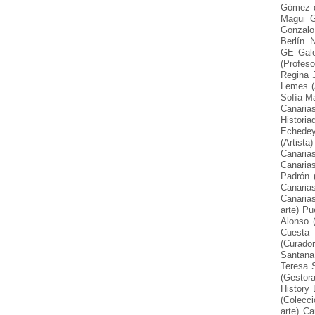
Gómez de
Magui G
Gonzalo
Berlín. 
GE Gale
(Profes
Regina 
Lemes (A
Sofía Ma
Canarias
Historia
Echedey
(Artista
Canaria
Canarias
Padrón (
Canaria
Canarias
arte) Pu
Alonso 
Cuesta 
(Curador
Santana 
Teresa S
(Gestora
History
(Colecci
arte) Ca