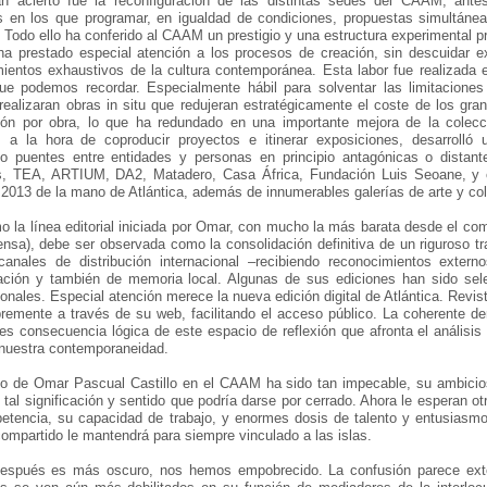
an acierto fue la reconfiguración de las distintas sedes del CAAM, antes
s en los que programar, en igualdad de condiciones, propuestas simultáne
. Todo ello ha conferido al CAAM un prestigio y una estructura experimental p
ha prestado especial atención a los procesos de creación, sin descuidar 
ientos exhaustivos de la cultura contemporánea. Esta labor fue realizada 
que podemos recordar. Especialmente hábil para solventar las limitacio
 realizaran obras in situ que redujeran estratégicamente el coste de los gr
ión por obra, lo que ha redundado en una importante mejora de la colecc
s a la hora de coproducir proyectos e itinerar exposiciones, desarrolló 
do puentes entre entidades y personas en principio antagónicas o distan
s, TEA, ARTIUM, DA2, Matadero, Casa África, Fundación Luis Seoane, y
2013 de la mano de Atlántica, además de innumerables galerías de arte y col
 la línea editorial iniciada por Omar, con mucho la más barata desde el com
ensa), debe ser observada como la consolidación definitiva de un riguroso tra
canales de distribución internacional –recibiendo reconocimientos exte
gación y también de memoria local. Algunas de sus ediciones han sido sel
ionales. Especial atención merece la nueva edición digital de Atlántica. Revi
bremente a través de su web, facilitando el acceso público. La coherente de
 es consecuencia lógica de este espacio de reflexión que afronta el análisis d
nuestra contemporaneidad.
jo de Omar Pascual Castillo en el CAAM ha sido tan impecable, su ambicios
 tal significación y sentido que podría darse por cerrado. Ahora le esperan 
tencia, su capacidad de trabajo, y enormes dosis de talento y entusiasmo.
mpartido le mantendrá para siempre vinculado a las islas.
después es más oscuro, nos hemos empobrecido. La confusión parece exte