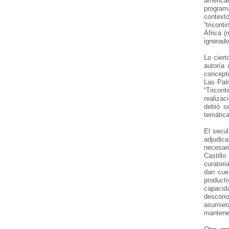
american
programá
contexto
“tricont
África (
ignorado
Lo cier
autoría 
concept
Las Pal
“Tricon
realizac
debió s
temática
El secul
adjudica
necesar
Castillo
curatori
dan cuen
product
capacid
descono
asumiera
mantener