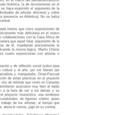
tivo, en el marco del iberoamericanismo
da histórica, la de reconocernos en el
ue se haya esgrimido el argumento de la
ividuales de artistas africanos y sobre
or presencia en Atlántica). No se había
central.
 nada menos que cinco exposiciones de
tóricamente más deficitaria en el marco
 colaboraciones con la Casa África de
anera que aquel falaz argumento de la
rse de él, impidiendo precisamente la
plicando la misma lógica, Martín Chirino
zó cuatro exposiciones con artistas o
eación y de reflexión social (salvo para
a cultura y el arte, por ser bienes tan
ternalista y manipulador. Omar-Pascual
erción de estas prácticas en el proyecto
n situ de artistas que viven en Canarias
rmitieron acercarse muy bien al tejido
ión a la hora de ver a los demás y su
 el proyecto museístico, una simbiosis
atoriales, de riguroso criterio, quien
 trabajo de los artistas, al tiempo que
ue, ahora lo vemos, jugó en su contra).