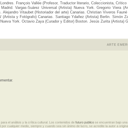
) Londres. François Vallée (Profesor, Traductor literario, Coleccionista, Críti
) Madrid. Vargas-Suárez Universal (Artista) Nueva York. Gregorio Viera (Art
. Alejandro Vitaubet (Historiador del arte) Canarias. Christian Viveros Fauné
 (Artista y Fotógrafo) Canarias. Santiago Ydañez (Artista) Berlin. Simón Za
) Nueva York. Octavio Zaya (Curador y Editor) Boston. Jesús Zurita (Artista) 
ARTE EMER
omentar.
ara el análisis y la crítica cultural. Los contenidos de
futuro publico
se encuentran bajo una
l por cualquier medio, siempre y cuando sea sin ánimo de lucro, se acredite la autor a original