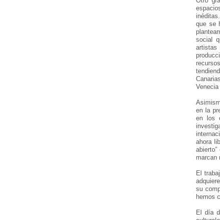
Otro gr
espacio
inéditas
que se 
planteam
social 
artistas
producc
recurso
tendien
Canaria
Venecia 
Asimismo
en la pr
en los 
investi
internac
ahora li
abierto”
marcan 
El traba
adquiere
su compe
hemos co
El día 