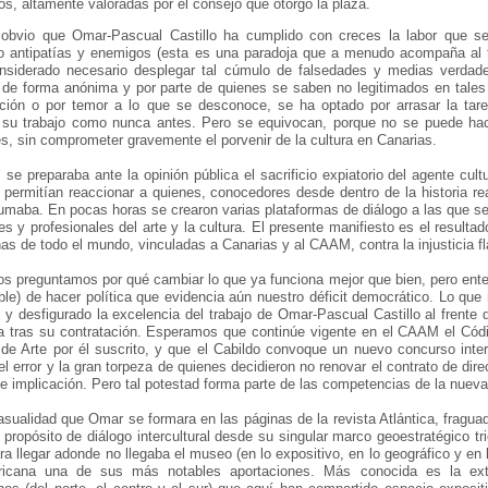
os, altamente valoradas por el consejo que otorgó la plaza.
 obvio que Omar-Pascual Castillo ha cumplido con creces la labor que s
 antipatías y enemigos (esta es una paradoja que a menudo acompaña al tra
nsiderado necesario desplegar tal cúmulo de falsedades y medias verdades
de forma anónima y por parte de quienes se saben no legitimados en tales 
cación o por temor a lo que se desconoce, se ha optado por arrasar la ta
n su trabajo como nunca antes. Pero se equivocan, porque no se puede hac
s, sin comprometer gravemente el porvenir de la cultura en Canarias.
 se preparaba ante la opinión pública el sacrificio expiatorio del agente cul
 permitían reaccionar a quienes, conocedores desde dentro de la historia real
maba. En pocas horas se crearon varias plataformas de diálogo a las que se 
es y profesionales del arte y la cultura. El presente manifiesto es el result
as de todo el mundo, vinculadas a Canarias y al CAAM, contra la injusticia fl
os preguntamos por qué cambiar lo que ya funciona mejor que bien, pero en
ble) de hacer política que evidencia aún nuestro déficit democrático. Lo qu
 y desfigurado la excelencia del trabajo de Omar-Pascual Castillo al frente
a tras su contratación. Esperamos que continúe vigente en el CAAM el Cód
de Arte por él suscrito, y que el Cabildo convoque un nuevo concurso inte
el error y la gran torpeza de quienes decidieron no renovar el contrato de direc
 e implicación. Pero tal potestad forma parte de las competencias de la nueva
sualidad que Omar se formara en las páginas de la revista Atlántica, fragua
 propósito de diálogo intercultural desde su singular marco geoestratégico tric
ara llegar adonde no llegaba el museo (en lo expositivo, en lo geográfico y en l
ricana una de sus más notables aportaciones. Más conocida es la exte