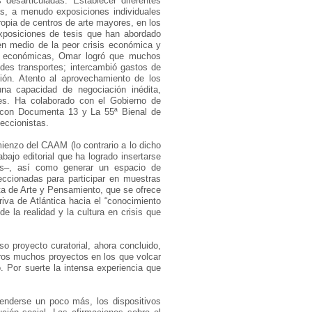
 desarticuladas. Establecer diferentes
as, a menudo exposiciones individuales
ropia de centros de arte mayores, en los
exposiciones de tesis que han abordado
en medio de la peor crisis económica y
nes económicas, Omar logró que muchos
andes transportes; intercambió gastos de
ión. Atento al aprovechamiento de los
una capacidad de negociación inédita,
tes. Ha colaborado con el Gobierno de
 con Documenta 13 y La 55ª Bienal de
eccionistas.
ienzo del CAAM (lo contrario a lo dicho
bajo editorial que ha logrado insertarse
rnos–, así como generar un espacio de
eccionadas para participar en muestras
sta de Arte y Pensamiento, que se ofrece
riva de Atlántica hacia el “conocimiento
e la realidad y la cultura en crisis que
o proyecto curatorial, ahora concluido,
otros muchos proyectos en los que volcar
 Por suerte la intensa experiencia que
nderse un poco más, los dispositivos