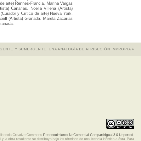
co de arte) Rennes-Francia. Marina Vargas
ista) Canarias. Noelia Villena (Artista)
 (Curador y Crítico de arte) Nueva York.
bell (Artista) Granada. Marela Zacarias
Granada.
GENTE Y SUMERGENTE. UNA ANALOGÍA DE ATRIBUCIÓN IMPROPIA
»
 licencia Creative Commons
Reconocimiento-NoComercial-CompartirIgual 3.0 Unported
.
 y la obra resultante se distribuya bajo los términos de una licencia idéntica a ésta. Para