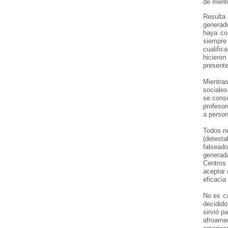
de mérit
Resulta
generado
haya co
siempre 
cualifi
hiciero
presente
Mientras
sociales
se consu
profesor
a person
Todos n
(detesta
falseado
generad
Centros 
aceptar 
eficacia
No es ca
decidido
sirvió p
afroame