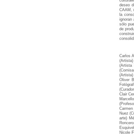
cultural
deseo d
CAAM, no
la conso
ignoran 
sólo pu
de produ
construi
consolid
Carlos A
(Artist
(Artist
(Comisar
(Artista
Oliver 
Fotógra
(Curador
Clair Ce
Marcello
(Profeso
Carmen (
Nuez (Cu
arte) Mé
Roncero 
Esquive
Nicole F