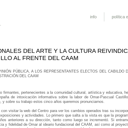
info
política e
L
NALES DEL ARTE Y LA CULTURA REIVINDIC
LLO AL FRENTE DEL CAAM
PINIÓN PÚBLICA, A LOS REPRESENTANTES ELECTOS DEL CABILDO 
STRACIÓN DEL CAAM
o firmantes, pertenecientes a la comunidad cultural, artística y educativa,
paña de intoxicación informativa sobre la labor de Omar-Pascual Castillo 
 y sobre su trabajo estos cinco años queremos pronunciarnos.
 con visitar la web del Centro para ver los cambios operados tras su incorp
xposiciones y actividades. Lo primero que salta a la vista es que la progra
años anteriores a su dirección, tanto como luego se incrementó. Si entram
ia y fidelidad de Omar al ideario fundacional del CAAM, así como al proyec