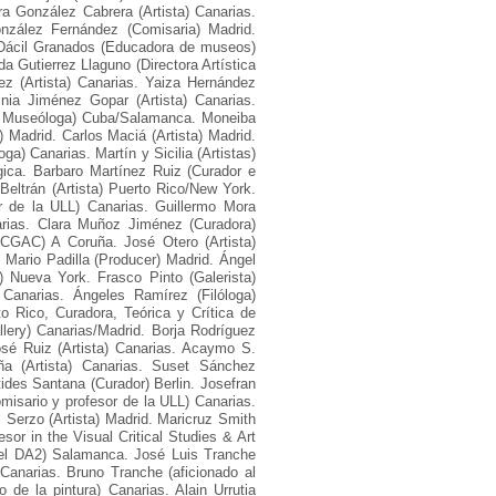
ra González Cabrera (Artista) Canarias.
zález Fernández (Comisaria) Madrid.
 Dácil Granados (Educadora de museos)
da Gutierrez Llaguno (Directora Artística
ez (Artista) Canarias. Yaiza Hernández
inia Jiménez Gopar (Artista) Canarias.
e y Museóloga) Cuba/Salamanca. Moneiba
) Madrid. Carlos Maciá (Artista) Madrid.
a) Canarias. Martín y Sicilia (Artistas)
lgica. Barbaro Martínez Ruiz (Curador e
Beltrán (Artista) Puerto Rico/New York.
 de la ULL) Canarias. Guillermo Mora
anarias. Clara Muñoz Jiménez (Curadora)
l CGAC) A Coruña. José Otero (Artista)
 Mario Padilla (Producer) Madrid. Ángel
ta) Nueva York. Frasco Pinto (Galerista)
 Canarias. Ángeles Ramírez (Filóloga)
to Rico, Curadora, Teórica y Crítica de
allery) Canarias/Madrid. Borja Rodríguez
osé Ruiz (Artista) Canarias. Acaymo S.
iña (Artista) Canarias. Suset Sánchez
tides Santana (Curador) Berlin. Josefran
misario y profesor de la ULL) Canarias.
s Serzo (Artista) Madrid. Maricruz Smith
sor in the Visual Critical Studies & Art
 del DA2) Salamanca. José Luis Tranche
 Canarias. Bruno Tranche (aficionado al
 de la pintura) Canarias. Alain Urrutia