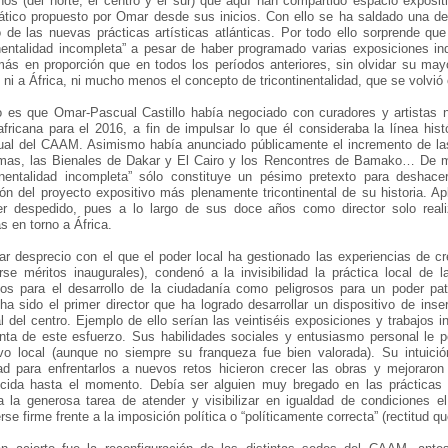
os (del norte, el centro y el sur) que aquí han compartido espacio exposi
tico propuesto por Omar desde sus inicios. Con ello se ha saldado una deu
 de las nuevas prácticas artísticas atlánticas. Por todo ello sorprende q
inentalidad incompleta” a pesar de haber programado varias exposiciones ind
más en proporción que en todos los períodos anteriores, sin olvidar su may
 ni a África, ni mucho menos el concepto de tricontinentalidad, que se volvió 
to es que Omar-Pascual Castillo había negociado con curadores y artistas
africana para el 2016, a fin de impulsar lo que él consideraba la línea his
ual del CAAM. Asimismo había anunciado públicamente el incremento de las
mas, las Bienales de Dakar y El Cairo y los Rencontres de Bamako… De m
tinentalidad incompleta” sólo constituye un pésimo pretexto para deshace
ión del proyecto expositivo más plenamente tricontinental de su historia. A
er despedido, pues a lo largo de sus doce años como director solo reali
s en torno a África.
ar desprecio con el que el poder local ha gestionado las experiencias de cr
rse méritos inaugurales), condenó a la invisibilidad la práctica local de l
ios para el desarrollo de la ciudadanía como peligrosos para un poder pa
 ha sido el primer director que ha logrado desarrollar un dispositivo de ins
al del centro. Ejemplo de ello serían las veintiséis exposiciones y trabajos i
ta de este esfuerzo. Sus habilidades sociales y entusiasmo personal le pe
ivo local (aunque no siempre su franqueza fue bien valorada). Su intuic
ad para enfrentarlos a nuevos retos hicieron crecer las obras y mejoraron
cida hasta el momento. Debía ser alguien muy bregado en las prácticas cur
 la generosa tarea de atender y visibilizar en igualdad de condiciones el
se firme frente a la imposición política o “políticamente correcta” (rectitud q