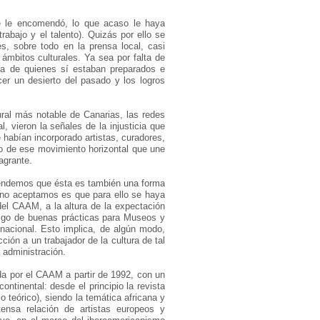
e le encomendó, lo que acaso le haya
bajo y el talento). Quizás por ello se
, sobre todo en la prensa local, casi
ámbitos culturales. Ya sea por falta de
rea de quienes sí estaban preparados e
er un desierto del pasado y los logros
tural más notable de Canarias, las redes
, vieron la señales de la injusticia que
habían incorporado artistas, curadores,
ado de ese movimiento horizontal que une
agrante.
tendemos que ésta es también una forma
e no aceptamos es que para ello se haya
 del CAAM, a la altura de la expectación
igo de buenas prácticas para Museos y
rnacional. Esto implica, de algún modo,
ción a un trabajador de la cultura de tal
 administración.
da por el CAAM a partir de 1992, con un
ontinental: desde el principio la revista
o teórico), siendo la temática africana y
nsa relación de artistas europeos y