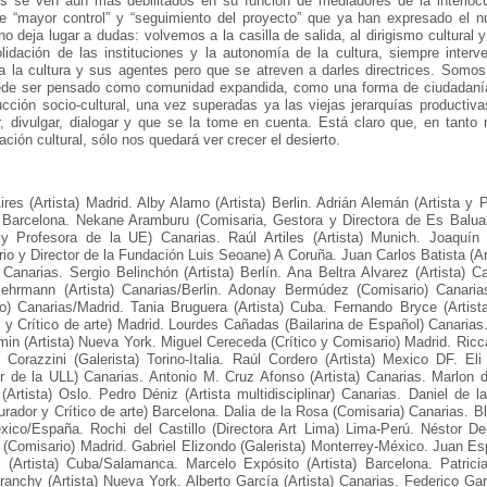
es se ven aún más debilitados en su función de mediadores de la interlocu
e “mayor control” y “seguimiento del proyecto” que ya han expresado el n
 deja lugar a dudas: volvemos a la casilla de salida, al dirigismo cultural 
lidación de las instituciones y la autonomía de la cultura, siempre interv
a la cultura y sus agentes pero que se atreven a darles directrices. Somo
ede ser pensado como comunidad expandida, como una forma de ciudadanía
cción socio-cultural, una vez superadas ya las viejas jerarquías productiv
r, divulgar, dialogar y que se la tome en cuenta. Está claro que, en tanto
ación cultural, sólo nos quedará ver crecer el desierto.
ires (Artista) Madrid. Alby Alamo (Artista) Berlin. Adrián Alemán (Artista 
a) Barcelona. Nekane Aramburu (Comisaria, Gestora y Directora de Es Balu
a y Profesora de la UE) Canarias. Raúl Artiles (Artista) Munich. Joaquín 
io y Director de la Fundación Luis Seoane) A Coruña. Juan Carlos Batista (
) Canarias. Sergio Belinchón (Artista) Berlín. Ana Beltra Alvarez (Artista) Ca
Behrmann (Artista) Canarias/Berlin. Adonay Bermúdez (Comisario) Canaria
fo) Canarias/Madrid. Tania Bruguera (Artista) Cuba. Fernando Bryce (Artis
 y Crítico de arte) Madrid. Lourdes Cañadas (Bailarina de Español) Canarias
min (Artista) Nueva York. Miguel Cereceda (Crítico y Comisario) Madrid. Riccar
 Corazzini (Galerista) Torino-Italia. Raúl Cordero (Artista) Mexico DF. Eli
r de la ULL) Canarias. Antonio M. Cruz Afonso (Artista) Canarias. Marlon 
Artista) Oslo. Pedro Déniz (Artista multidisciplinar) Canarias. Daniel de l
rador y Crítico de arte) Barcelona. Dalia de la Rosa (Comisaria) Canarias. Bl
xico/España. Rochi del Castillo (Directora Art Lima) Lima-Perú. Néstor De
(Comisario) Madrid. Gabriel Elizondo (Galerista) Monterrey-México. Juan Esp
l (Artista) Cuba/Salamanca. Marcelo Expósito (Artista) Barcelona. Patrici
ranchy (Artista) Nueva York. Alberto García (Artista) Canarias. Federico Garc