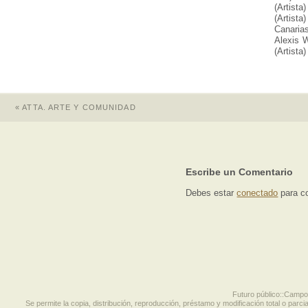
(Artista
(Artista
Canarias
Alexis W
(Artista
«
ATTA. ARTE Y COMUNIDAD
Escribe un Comentario
Debes estar
conectado
para c
Futuro público::Campo p
Se permite la copia, distribución, reproducción, préstamo y modificación total o parcia