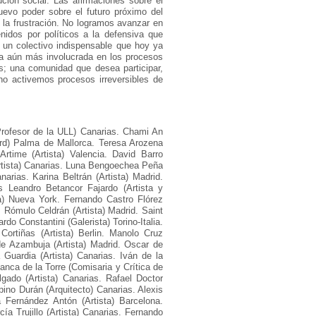
ción social. Las afirmaciones sobre el
uevo poder sobre el futuro próximo del
y la frustración. No logramos avanzar en
enidos por políticos a la defensiva que
s un colectivo indispensable que hoy ya
 aún más involucrada en los procesos
as; una comunidad que desea participar,
 no activemos procesos irreversibles de
y Profesor de la ULL) Canarias. Chami An
ard) Palma de Mallorca. Teresa Arozena
Artime (Artista) Valencia. David Barro
Artista) Canarias. Luna Bengoechea Peña
narias. Karina Beltrán (Artista) Madrid.
s Leandro Betancor Fajardo (Artista y
ta) Nueva York. Fernando Castro Flórez
. Rómulo Celdrán (Artista) Madrid. Saint
do Constantini (Galerista) Torino-Italia.
 Cortiñas (Artista) Berlin. Manolo Cruz
de Azambuja (Artista) Madrid. Oscar de
a Guardia (Artista) Canarias. Iván de la
anca de la Torre (Comisaria y Crítica de
lgado (Artista) Canarias. Rafael Doctor
ino Durán (Arquitecto) Canarias. Alexis
a Fernández Antón (Artista) Barcelona.
ía Trujillo (Artista) Canarias. Fernando