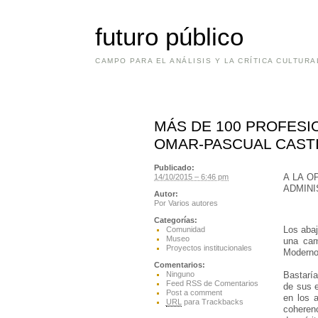
futuro público
CAMPO PARA EL ANÁLISIS Y LA CRÍTICA CULTURA
MÁS DE 100 PROFESIO
OMAR-PASCUAL CASTI
Publicado:
A LA O
14/10/2015 – 6:46 pm
ADMINI
Autor:
Por
Varios autores
Categorías:
Los abaj
Comunidad
Museo
una cam
Proyectos institucionales
Moderno,
Comentarios:
Bastaría
Ninguno
Feed RSS de Comentarios
de sus e
Post a comment
en los 
URL
para Trackbacks
coherenc