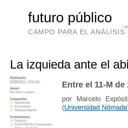
futuro público
in
CAMPO PARA EL ANÁLISIS 
La izquieda ante el a
Publicado:
22/05/2011 – 9:56 am
Entre el 11-M de
Autor:
Por
futuro publico
por Marcelo Expósi
Categorías:
Autonomía
(
Universidad Nómada
Comunidad
Representación
Comentarios:
Ninguno
Feed RSS de Comentarios