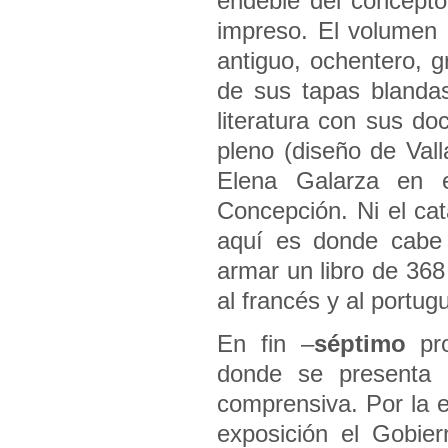
endeble del concepto
impreso. El volumen 
antiguo, ochentero, 
de sus tapas blandas
literatura con sus do
pleno (diseño de Vall
Elena Galarza en e
Concepción. Ni el cat
aquí es donde cab
armar un libro de 368
al francés y al portug
En fin –
séptimo
pro
donde se presenta H
comprensiva. Por la 
exposición el Gobie